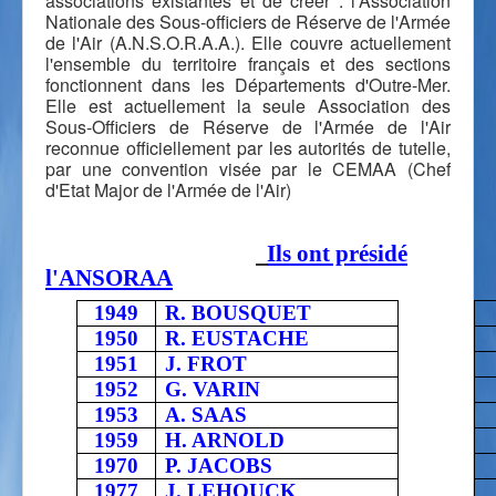
associations existantes et de créer : l'Association
Nationale des Sous-officiers de Réserve de l'Armée
de l'Air (A.N.S.O.R.A.A.). Elle couvre actuellement
l'ensemble du territoire français et des sections
fonctionnent dans les Départements d'Outre-Mer.
Elle est actuellement la seule Association des
Sous-Officiers de Réserve de l'Armée de l'Air
reconnue officiellement par les autorités de tutelle,
par une convention visée par le CEMAA (Chef
d'Etat Major de l'Armée de l'Air)
Ils ont présidé
l'ANSORAA
1949
R. BOUSQUET
1950
R. EUSTACHE
1951
J. FROT
1952
G. VARIN
1953
A. SAAS
1959
H. ARNOLD
1970
P. JACOBS
1977
J. LEHOUCK